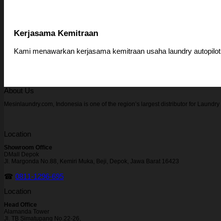
Kerjasama Kemitraan
Kami menawarkan kerjasama kemitraan usaha laundry autopilo
About Us
Mesinlaundry.com, Indonesia is one of the region’s largest distributor for Laund
Location
Showroom Office
DMall Depok
Jl. Margonda No.88, Kemiri Muka, Beji, Depok, Jawa Barat 16423
☎
0811-1296-695
Location
Head Office
Alamanda Tower
Jl. TB Simatupang No.22-26,