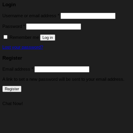
Login
Username or email address
*
Password
*
Remember me
Log in
Lost your password?
Register
Email address
*
A link to set a new password will be sent to your email address.
Register
Chat Now!