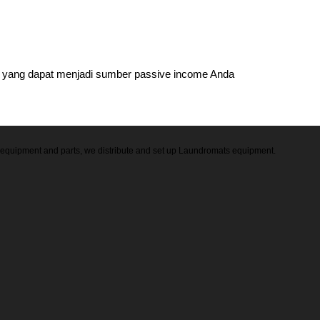
t yang dapat menjadi sumber passive income Anda
ry equipment and parts, we distribute and set up Laundromats equipment.