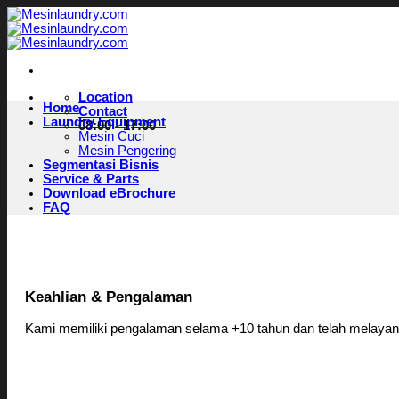
Skip
to
content
Location
Home
Contact
Laundry Equipment
08:00 - 17:00
Mesin Cuci
Mesin Pengering
Segmentasi Bisnis
Service & Parts
Download eBrochure
FAQ
Keahlian & Pengalaman
Kami memiliki pengalaman selama +10 tahun dan telah melayani 