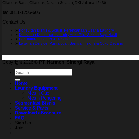
Cilandak Barat, Cilandak, Jakarta Selatan, DKI Jakarta 12430
☎ 0811-1296-605
Contact Us
➤
Konsultan Bisnis & Solusi Perencanaan Usaha Laundry
➤
Konsultan Kemitraan Laundry Auto-Pilot Sistem Bagi Hasil
➤
Pendaftaran Dealer & Reseller
➤
Layanan Service, Purna Jual, Bantuan Teknis & Suku Cadang
Copyright 2026 ©
PT. Harmoni Sinergi Raya
Search
for:
Home
Laundry Equipment
Mesin Cuci
Mesin Pengering
Segmentasi Bisnis
Service & Parts
Download eBrochure
FAQ
Sign Up
Join