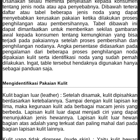
Usahakan selalu meminta penjelasan kepada konsumen
tentang jenis noda atau apa penyebabnya. Dibawah tertera
daftar atau tabel beberapa jenis noda yang dapat
menyebabkan kerusakan pakaian ketika dilakukan proses
penghilangan atau pembersihannya. Tabel dibawah ini
dapat dimanfaatkan untuk memberikan sekilas gambaran
awal kepada konsumen tentang kemungkinan yang bisa
terjadi pada pakaiannya setelah proses pembersihan dan
penghilangan nodanya. Angka persentase didasarkan pada
pengalaman dari beberapa proses penghilangan noda
dipakaian kulit serta identifikasi noda yang sudah pernah
dilakukan. Ingat, table tersebut hendaknya digunakan hanya
sebagai panduan saja.
Mengidentifikasi Pakaian Kulit
Kulit bagian luar (leather) : Setelah disamak, kulit dipisahkan
berdasarkan ketebalannya. Sampai dengan kulit lapisan ke
lima, maka kegunaan kulit ada berbagai macam jenis yang
berbeda. Lapisan kulit luar dapat menjadi ciri yang dapat
menunjukkan jenis hewannya. Lapisan kulit luar hewan
bagian atas adalah yang terkuat dan paling mahal dari pada
bagian lapisan kulit lainnya.
Kulit yang tidak diproses (nude skin) : Yaitu kulit hewan