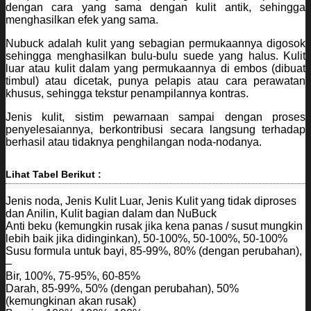
dengan cara yang sama dengan kulit antik, sehingga
menghasilkan efek yang sama.
Nubuck adalah kulit yang sebagian permukaannya digosok
sehingga menghasilkan bulu-bulu suede yang halus. Kulit
luar atau kulit dalam yang permukaannya di embos (dibuat
timbul) atau dicetak, punya pelapis atau cara perawatan
khusus, sehingga tekstur penampilannya kontras.
Jenis kulit, sistim pewarnaan sampai dengan proses
penyelesaiannya, berkontribusi secara langsung terhadap
berhasil atau tidaknya penghilangan noda-nodanya.
Lihat Tabel Berikut :
Jenis noda, Jenis Kulit Luar, Jenis Kulit yang tidak diproses
dan Anilin, Kulit bagian dalam dan NuBuck
Anti beku (kemungkin rusak jika kena panas / susut mungkin
lebih baik jika didinginkan), 50-100%, 50-100%, 50-100%
Susu formula untuk bayi, 85-99%, 80% (dengan perubahan),
–
Bir, 100%, 75-95%, 60-85%
Darah, 85-99%, 50% (dengan perubahan), 50%
(kemungkinan akan rusak)