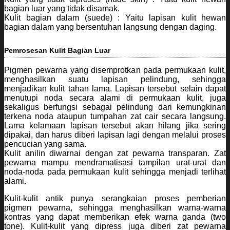
bagian luar yang tidak disamak.
Kulit bagian dalam (suede) : Yaitu lapisan kulit hewan
bagian dalam yang bersentuhan langsung dengan daging.
Pemrosesan Kulit Bagian Luar
Pigmen pewarna yang disemprotkan pada permukaan kulit,
menghasilkan suatu lapisan pelindung, sehingga
menjadikan kulit tahan lama. Lapisan tersebut selain dapat
menutupi noda secara alami di permukaan kulit, juga
sekaligus berfungsi sebagai pelindung dari kemungkinan
terkena noda ataupun tumpahan zat cair secara langsung.
Lama kelamaan lapisan tersebut akan hilang jika sering
dipakai, dan harus diberi lapisan lagi dengan melalui proses
pencucian yang sama.
Kulit anilin diwarnai dengan zat pewarna transparan. Zat
pewarna mampu mendramatisasi tampilan urat-urat dan
noda-noda pada permukaan kulit sehingga menjadi terlihat
alami.
Kulit-kulit antik punya serangkaian proses pemberian
pigmen pewarna, sehingga menghasilkan warna-warna
kontras yang dapat memberikan efek warna ganda (two
tone). Kulit-kulit yang dipress juga diberi zat pewarna