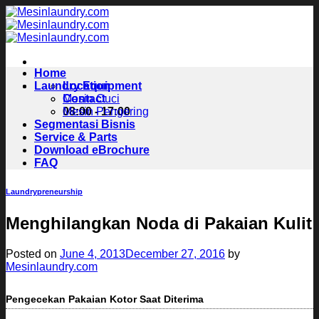
Skip
to
content
Home
Laundry Equipment
Location
Contact
Mesin Cuci
08:00 - 17:00
Mesin Pengering
Segmentasi Bisnis
Service & Parts
Download eBrochure
FAQ
Laundrypreneurship
Menghilangkan Noda di Pakaian Kulit
Posted on
June 4, 2013
December 27, 2016
by
Mesinlaundry.com
Pengecekan Pakaian Kotor Saat Diterima