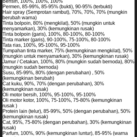
Bensin, 100%, 100%, 100%
Permen, 85-99%, 85-95% (bukti), 90-95% (terbukti)
Hair spray (Semprotan rambut), 70%, 70%, 70% (mungkin
berubah warna)
Tinta bolpoin, 80% (mengkilat), 50% (mungkin untuk
menyamarkan), 30% (kemungkinan rusak)
Tinta bolpoin (garis), 100%, 80-100%, 80-100%
Tinta marker (garis), 90-100%, 75-100%, 80-100%
Tata rias, 100%, 95-100%, 95-100%
Tumpahan tinta marker, 75% (kemungkinan mengkilat), 50%
(mungkin untuk menyamarkan), 30% (kemungkinan rusak)
Jamur / Cetakan, 100%, 80% (mungkin sudah bernoda), 80%
(mungkin sudah bernoda)
Susu, 85-99%, 80% (dengan perubahan) , 50%
(kemungkinan berubah)
Cat kuku, 90%, 70% (dengan perubahan), 30%
(kemungkinan rusak)
Oli motor bersih, 100%, 95-100%, 95-100%
Oli motor kotor, 100%, 75-100%, 75-80% (kemungkinan
rusak )
Protein lain (telur), 85-99%, 50% (dengan perubahan), 50%
(kemungkinan rusak)
Cat, 95%, 75-80% (dengan perubahan), 30% (kemungkinan
rusak)
Parfum, 100%, 90% (kemungkinan luntur), 85-95% (warna