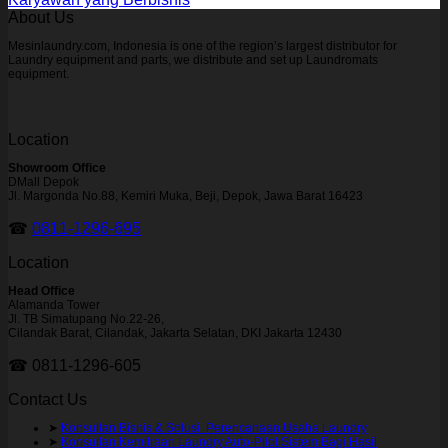
About Us
Mesinlaundry.com, Indonesia is one of the region’s largest distributor for
Laundry equipment and parts, we distribute and set up Laundromats
equipment.
Location
Showroom Office
DMall Depok
Jl. Margonda No.88, Kemiri Muka, Beji, Depok, Jawa Barat 16423
☎
0811-1296-695
Location
Head Office
Alamanda Tower
Jl. TB Simatupang No.22-26,
Cilandak Barat, Cilandak, Jakarta Selatan, DKI Jakarta 12430
☎ 0811-1296-605
Contact Us
➤
Konsultan Bisnis & Solusi Perencanaan Usaha Laundry
➤
Konsultan Kemitraan Laundry Auto-Pilot Sistem Bagi Hasil