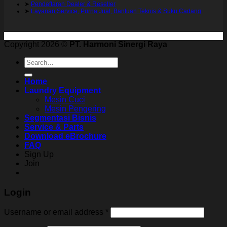
➤
Pendaftaran Dealer & Reseller
➤
Layanan Service, Purna Jual, Bantuan Teknis & Suku Cadang
Copyright 2026 ©
PT. Harmoni Sinergi Raya
Search
for:
Home
Laundry Equipment
Mesin Cuci
Mesin Pengering
Segmentasi Bisnis
Service & Parts
Download eBrochure
FAQ
Sign Up
Join
Login
Username or email address
*