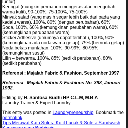
luntur)
Keringat (mungkin permanen mengeras atau mengubah
warna kulit), 90-100%, 75-100%, 75-100%
Minyak salad (yang masih segar lebih baik dari pada yang
kadalu warsa), 100%, 80% (dengan perubahan), 60%
Soda, 100%, 60% (kemungkinan perubahan warna), 60%
(kemungkinan perubahan warna)
Sticker Adhesive (umumnya dapat terlihat ), 100%, 90%
(kemungkinan ada noda warna gelap), 75% (bernoda gelap)
Noda bekas muntahan, 100%, 90-99%, 80-95%
(kemungkinan susut)
Lilin – berwarna, 100%, 85% (sedikit perubahan), 80%
(sedikit perubahan)
Referensi : Majalah Fabric & Fashion, September 1997
Referensi : Majalah Fabric & Fashions No. 398, Januari
1992.
Editing by
H. Santosa Budhi HP C.L.M, M.B.A
Laundry Trainer & Expert Laundry
This entry was posted in
Laundrypreneurship
. Bookmark the
permalink
.
Tips Merawat Kain Sutera Kulit Lunak & Sutera Sandwash
Karyawan yang Berbisnis