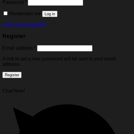
Password
*
Remember me
Log in
Lost your password?
Register
Email address
*
A link to set a new password will be sent to your email
address.
Register
Chat Now!