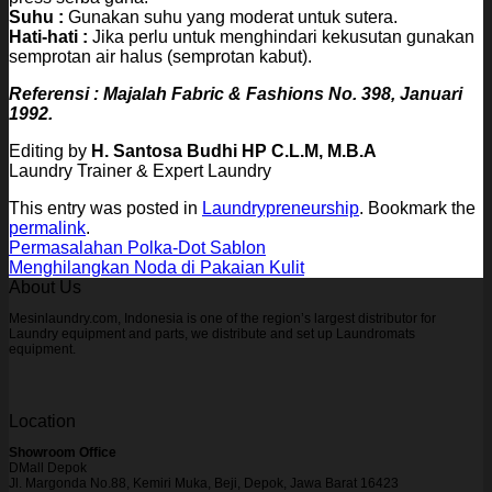
Suhu :
Gunakan suhu yang moderat untuk sutera.
Hati-hati :
Jika perlu untuk menghindari kekusutan gunakan
semprotan air halus (semprotan kabut).
Referensi : Majalah Fabric & Fashions No. 398, Januari
1992.
Editing by
H. Santosa Budhi HP C.L.M, M.B.A
Laundry Trainer & Expert Laundry
This entry was posted in
Laundrypreneurship
. Bookmark the
permalink
.
Permasalahan Polka-Dot Sablon
Menghilangkan Noda di Pakaian Kulit
About Us
Mesinlaundry.com, Indonesia is one of the region’s largest distributor for
Laundry equipment and parts, we distribute and set up Laundromats
equipment.
Location
Showroom Office
DMall Depok
Jl. Margonda No.88, Kemiri Muka, Beji, Depok, Jawa Barat 16423