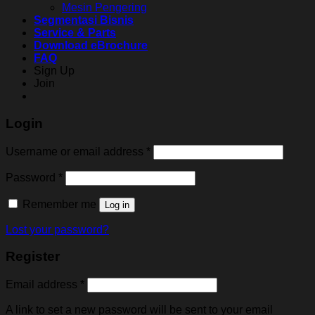
Mesin Pengering
Segmentasi Bisnis
Service & Parts
Download eBrochure
FAQ
Sign Up
Join
Login
Username or email address
*
Password
*
Remember me
Log in
Lost your password?
Register
Email address
*
A link to set a new password will be sent to your email