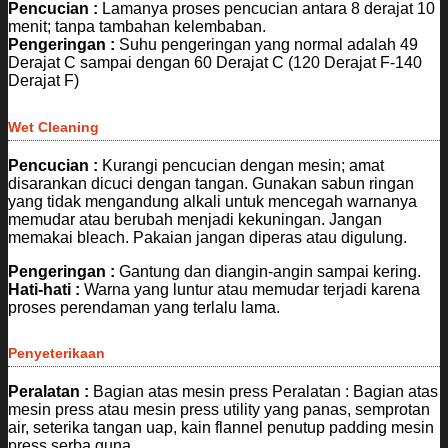
Pencucian :
Lamanya proses pencucian antara 8 derajat 10
menit; tanpa tambahan kelembaban.
Pengeringan :
Suhu pengeringan yang normal adalah 49
Derajat C sampai dengan 60 Derajat C (120 Derajat F-140
Derajat F)
Wet Cleaning
Pencucian :
Kurangi pencucian dengan mesin; amat
disarankan dicuci dengan tangan. Gunakan sabun ringan
yang tidak mengandung alkali untuk mencegah warnanya
memudar atau berubah menjadi kekuningan. Jangan
memakai bleach. Pakaian jangan diperas atau digulung.
Pengeringan :
Gantung dan diangin-angin sampai kering.
Hati-hati :
Warna yang luntur atau memudar terjadi karena
proses perendaman yang terlalu lama.
Penyeterikaan
Peralatan :
Bagian atas mesin press Peralatan : Bagian atas
mesin press atau mesin press utility yang panas, semprotan
air, seterika tangan uap, kain flannel penutup padding mesin
press serba guna.