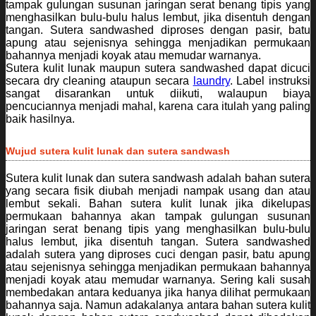
tampak gulungan susunan jaringan serat benang tipis yang
menghasilkan bulu-bulu halus lembut, jika disentuh dengan
tangan. Sutera sandwashed diproses dengan pasir, batu
apung atau sejenisnya sehingga menjadikan permukaan
bahannya menjadi koyak atau memudar warnanya.
Sutera kulit lunak maupun sutera sandwashed dapat dicuci
secara dry cleaning ataupun secara
laundry
. Label instruksi
sangat disarankan untuk diikuti, walaupun biaya
pencuciannya menjadi mahal, karena cara itulah yang paling
baik hasilnya.
Wujud sutera kulit lunak dan sutera sandwash
Sutera kulit lunak dan sutera sandwash adalah bahan sutera
yang secara fisik diubah menjadi nampak usang dan atau
lembut sekali. Bahan sutera kulit lunak jika dikelupas
permukaan bahannya akan tampak gulungan susunan
jaringan serat benang tipis yang menghasilkan bulu-bulu
halus lembut, jika disentuh tangan. Sutera sandwashed
adalah sutera yang diproses cuci dengan pasir, batu apung
atau sejenisnya sehingga menjadikan permukaan bahannya
menjadi koyak atau memudar warnanya. Sering kali susah
membedakan antara keduanya jika hanya dilihat permukaan
bahannya saja. Namun adakalanya antara bahan sutera kulit