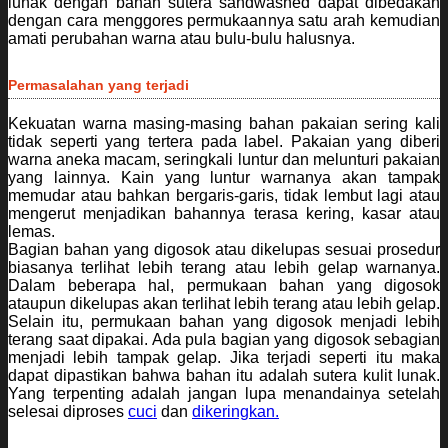
lunak dengan bahan sutera sandwashed dapat dibedakan
dengan cara menggores permukaannya satu arah kemudian
amati perubahan warna atau bulu-bulu halusnya.
Permasalahan yang terjadi
Kekuatan warna masing-masing bahan pakaian sering kali
tidak seperti yang tertera pada label. Pakaian yang diberi
warna aneka macam, seringkali luntur dan melunturi pakaian
yang lainnya. Kain yang luntur warnanya akan tampak
memudar atau bahkan bergaris-garis, tidak lembut lagi atau
mengerut menjadikan bahannya terasa kering, kasar atau
lemas.
Bagian bahan yang digosok atau dikelupas sesuai prosedur
biasanya terlihat lebih terang atau lebih gelap warnanya.
Dalam beberapa hal, permukaan bahan yang digosok
ataupun dikelupas akan terlihat lebih terang atau lebih gelap.
Selain itu, permukaan bahan yang digosok menjadi lebih
terang saat dipakai. Ada pula bagian yang digosok sebagian
menjadi lebih tampak gelap. Jika terjadi seperti itu maka
dapat dipastikan bahwa bahan itu adalah sutera kulit lunak.
Yang terpenting adalah jangan lupa menandainya setelah
selesai diproses
cuci
dan
dikeringkan.