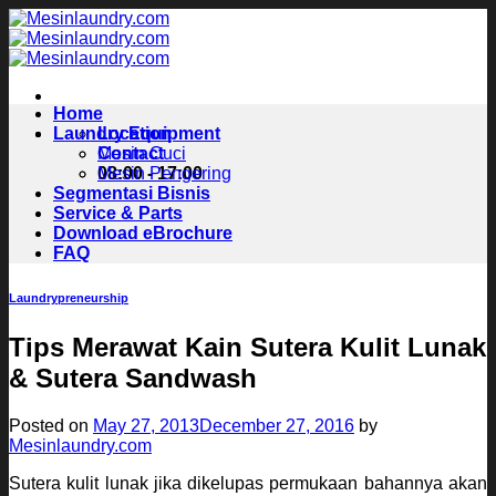
Skip
to
content
Home
Laundry Equipment
Location
Contact
Mesin Cuci
08:00 - 17:00
Mesin Pengering
Segmentasi Bisnis
Service & Parts
Download eBrochure
FAQ
Laundrypreneurship
Tips Merawat Kain Sutera Kulit Lunak
& Sutera Sandwash
Posted on
May 27, 2013
December 27, 2016
by
Mesinlaundry.com
Sutera kulit lunak jika dikelupas permukaan bahannya akan