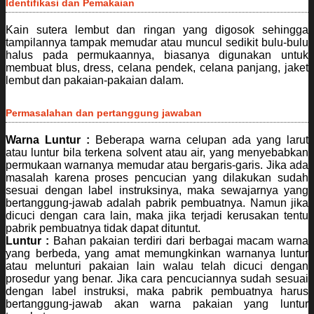
Identifikasi dan Pemakaian
Kain sutera lembut dan ringan yang digosok sehingga
tampilannya tampak memudar atau muncul sedikit bulu-bulu
halus pada permukaannya, biasanya digunakan untuk
membuat blus, dress, celana pendek, celana panjang, jaket
lembut dan pakaian-pakaian dalam.
Permasalahan dan pertanggung jawaban
Warna Luntur :
Beberapa warna celupan ada yang larut
atau luntur bila terkena solvent atau air, yang menyebabkan
permukaan warnanya memudar atau bergaris-garis. Jika ada
masalah karena proses pencucian yang dilakukan sudah
sesuai dengan label instruksinya, maka sewajarnya yang
bertanggung-jawab adalah pabrik pembuatnya. Namun jika
dicuci dengan cara lain, maka jika terjadi kerusakan tentu
pabrik pembuatnya tidak dapat dituntut.
Luntur :
Bahan pakaian terdiri dari berbagai macam warna
yang berbeda, yang amat memungkinkan warnanya luntur
atau melunturi pakaian lain walau telah dicuci dengan
prosedur yang benar. Jika cara pencuciannya sudah sesuai
dengan label instruksi, maka pabrik pembuatnya harus
bertanggung-jawab akan warna pakaian yang luntur