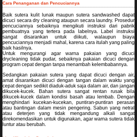
Cara Penanganan dan Pencuciannya
Baik sutera kulit lunak maupun sutera sandwashed dapat
dicuci secara dry cleaning ataupun secara laundry. Prosedur
pencuciannya sebaiknya mengikuti instruksi dari pabrik
pembuatnya yang tertera pada labelnya. Label instruksi
sangat disarankan untuk diikuti, walaupun biaya
pencuciannya menjadi mahal, karena cara itulah yang paling
baik hasilnya.
Untuk mengurangi agar warna pakaian yang dicuci
drycleaning tidak pudar, sebaiknya pakaian dicuci dengan
program cepat dengan tanpa menambah kelembabannya.
Sedangkan pakaian sutera yang dapat dicuci dengan air,
amat disarankan dicuci dengan tangan dalam waktu yang
cepat dengan sedikit diaduk-aduk saja dalam air, dan jangan
dikucek-kucek. Bahan sutera sangat rentan rusak bila
dikucek-kucek dalam kondisi basah atau lembab. Dengan
menghindari kucekan-kucekan, puntiran-puntiran perasan
atau bantingan dalam mesin pengering. Sabun yang netral
atau deterjen yang tidak mengandung alkali sangat
direkomendasikan untuk digunakan, agar warna sutera tidak
luntur atau berubah.