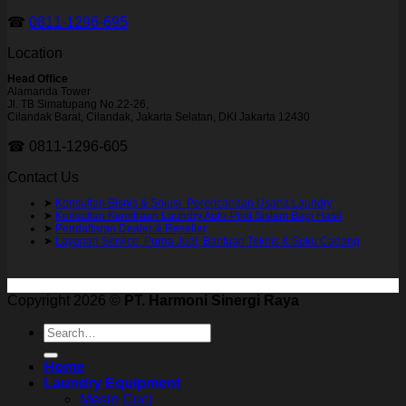
☎
0811-1296-695
Location
Head Office
Alamanda Tower
Jl. TB Simatupang No.22-26,
Cilandak Barat, Cilandak, Jakarta Selatan, DKI Jakarta 12430
☎ 0811-1296-605
Contact Us
➤
Konsultan Bisnis & Solusi Perencanaan Usaha Laundry
➤
Konsultan Kemitraan Laundry Auto-Pilot Sistem Bagi Hasil
➤
Pendaftaran Dealer & Reseller
➤
Layanan Service, Purna Jual, Bantuan Teknis & Suku Cadang
Copyright 2026 ©
PT. Harmoni Sinergi Raya
Search
for:
Home
Laundry Equipment
Mesin Cuci