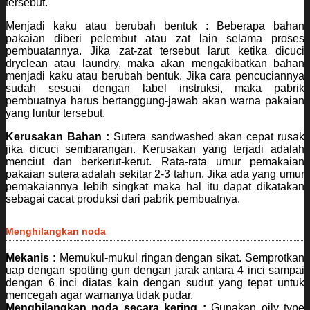
tersebut.
Menjadi kaku atau berubah bentuk : Beberapa bahan
pakaian diberi pelembut atau zat lain selama proses
pembuatannya. Jika zat-zat tersebut larut ketika dicuci
dryclean atau laundry, maka akan mengakibatkan bahan
menjadi kaku atau berubah bentuk. Jika cara pencuciannya
sudah sesuai dengan label instruksi, maka pabrik
pembuatnya harus bertanggung-jawab akan warna pakaian
yang luntur tersebut.
Kerusakan Bahan :
Sutera sandwashed akan cepat rusak
jika dicuci sembarangan. Kerusakan yang terjadi adalah
menciut dan berkerut-kerut. Rata-rata umur pemakaian
pakaian sutera adalah sekitar 2-3 tahun. Jika ada yang umur
pemakaiannya lebih singkat maka hal itu dapat dikatakan
sebagai cacat produksi dari pabrik pembuatnya.
Menghilangkan noda
Mekanis :
Memukul-mukul ringan dengan sikat. Semprotkan
uap dengan spotting gun dengan jarak antara 4 inci sampai
dengan 6 inci diatas kain dengan sudut yang tepat untuk
mencegah agar warnanya tidak pudar.
Menghilangkan noda secara kering :
Gunakan oily type