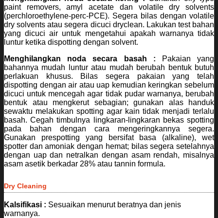
paint removers, amyl acetate dan volatile dry solvents
(perchloroethylene-perc-PCE). Segera bilas dengan volatile
dry solvents atau segera dicuci dryclean. Lakukan test bahan
yang dicuci air untuk mengetahui apakah warnanya tidak
luntur ketika dispotting dengan solvent.
Menghilangkan noda secara basah :
Pakaian yang
bahannya mudah luntur atau mudah berubah bentuk butuh
perlakuan khusus. Bilas segera pakaian yang telah
dispotting dengan air atau uap kemudian keringkan sebelum
dicuci untuk mencegah agar tidak pudar warnanya, berubah
bentuk atau mengkerut sebagian; gunakan alas handuk
sewaktu melakukan spotting agar kain tidak menjadi terlalu
basah. Cegah timbulnya lingkaran-lingkaran bekas spotting
pada bahan dengan cara mengeringkannya segera.
Gunakan prespotting yang bersifat basa (alkaline), wet
spotter dan amoniak dengan hemat; bilas segera setelahnya
dengan uap dan netralkan dengan asam rendah, misalnya
asam asetik berkadar 28% atau tannin formula.
Dry Cleaning
Kalsifikasi :
Sesuaikan menurut beratnya dan jenis
warnanya.