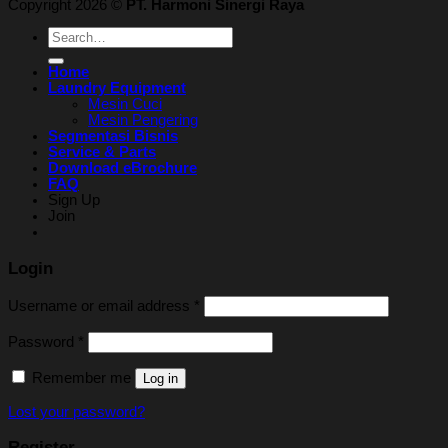
Copyright 2026 ©
PT. Harmoni Sinergi Raya
Search
for:
Home
Laundry Equipment
Mesin Cuci
Mesin Pengering
Segmentasi Bisnis
Service & Parts
Download eBrochure
FAQ
Sign Up
Join
Login
Username or email address
*
Password
*
Remember me
Log in
Lost your password?
Register