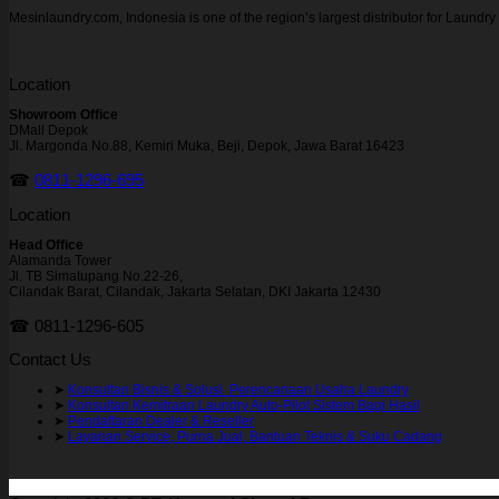
Mesinlaundry.com, Indonesia is one of the region’s largest distributor for Laund
Location
Showroom Office
DMall Depok
Jl. Margonda No.88, Kemiri Muka, Beji, Depok, Jawa Barat 16423
☎
0811-1296-695
Location
Head Office
Alamanda Tower
Jl. TB Simatupang No.22-26,
Cilandak Barat, Cilandak, Jakarta Selatan, DKI Jakarta 12430
☎ 0811-1296-605
Contact Us
➤
Konsultan Bisnis & Solusi Perencanaan Usaha Laundry
➤
Konsultan Kemitraan Laundry Auto-Pilot Sistem Bagi Hasil
➤
Pendaftaran Dealer & Reseller
➤
Layanan Service, Purna Jual, Bantuan Teknis & Suku Cadang