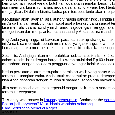
kemungkinan modal yang dibutuhkan juga akan semakin besar. Jika
ingin memulai bisnis rumahan, modal usaha laundry yang kecil tentu
menjanjikan. Di dalam bisnis, kedua poin tersebut tentu akan menj
Kebutuhan akan layanan jasa laundry masih sangat tinggi. Hingga s
ini, Anda hanya membutuhkan modal usaha laundry yang sangat terj
bisa memulai usaha laundry ini di rumah saja dengan menggunakan
mengerjakan dan menjalankan usaha laundry Anda secara mandiri. 
Bagi Anda yang tinggal di kawasan padat dan cukup strategis, ma
ini, Anda bisa membeli sebuah mesin cuci yang sekaligus telah me
hemat lagi, maka membeli mesin cuci bekas bisa dijadikan sebagai
Selain itu, Anda juga akan membutuhkan sebuah setrika listrik. Jik
dalam kondisi baru dengan harga di kisaran mulai dari Rp 60 ribuan
memahami dengan baik cara penggunaanya, agar kelak Anda tidak ke
Kedua peralatan di atas merupakan peralatan wajib yang harus Anda
tersebut. Luangkan waktu Anda untuk menemukan produk detergen d
bisa Anda dapatkan dengan mudah di pasaran, sebab ada banyak
Jika semua hal di atas telah terpenuhi dengan baik, maka Anda su
tersebut secepatnya.
This entry was posted in
Laundrypreneurship
. Bookmark the
permal
Bosan jadi karyawan? Mulai bisnis waralaba sekarang
Cara Sederhana Mencuci Karpet
About Us