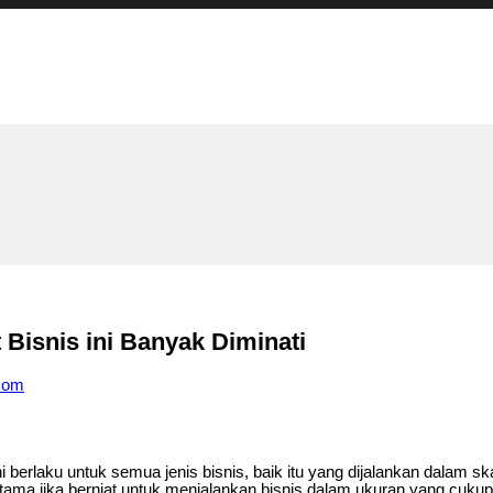
Bisnis ini Banyak Diminati
com
ni berlaku untuk semua jenis bisnis, baik itu yang dijalankan dalam 
erutama jika berniat untuk menjalankan bisnis dalam ukuran yang cuku