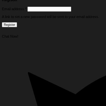
Email address
*
A link to set a new password will be sent to your email address.
Register
Chat Now!