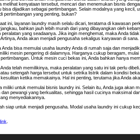
 melihat kenyataan tersebut, mencari dan menemukan bisnis dengan 
 bisa dijadikan sebagai pertimbangan. Selain modalnya yang kecil, u
adi pertimbangan yang penting, bukan?
aat ini, layanan laundry masih selalu dicari, teratama di kawasan p
angkau, bahkan jauh lebih murah dari yang dibayangkan oleh kebany
 peralatan yang seadaanya. Jika ingin menghemat, maka Anda tidak 
Artinya, Anda akan menjadi pengusaha sekaligus karyawan di sana.
ka Anda bisa memulai usaha laundry Anda di rumah saja dan menjadi
miliki mesin pengering di dalamnya. Harganya cukup beragam, mulai 
 pertimbangan. Untuk mesin cuci bekas ini, Anda bahkan hanya memb
a Anda telah memilikinya, maka peralatan yang satu ini tak perlu dib
 atau setengah harga tersebut untuk setrika listrik dalam kondisi b
sulitan ketika memakainya. Hal ini penting, terutama jika Anda aka
 miliki untuk memulai bisnis laundry ini. Selain itu, Anda juga ak
an pewangi yang berkualitas, sehingga hasil cucinya maksimal dan
 yang menyediakannya.
dah siap untuk menjadi pengusaha. Modal usaha laundry ini cukup k
ink
.