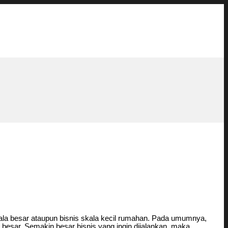
skala besar ataupun bisnis skala kecil rumahan. Pada umumnya,
p besar. Semakin besar bisnis yang ingin dijalankan, maka