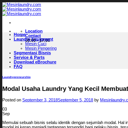
Skip
to
content
Location
Home
Contact
Laundry Equipment
08:00 - 17:00
Mesin Cuci
Mesin Pengering
Segmentasi Bisnis
Service & Parts
Download eBrochure
FAQ
Laundrypreneurship
Modal Usaha Laundry Yang Kecil Membuat 
Posted on
September 3, 2018
September 5, 2018
by
Mesinlaundry.
03
Sep
Memulai sebuah bisnis selalu identik dengan sejumlah modal. Hal i
modal ini kerap menjadi tantangan tersendiri bagi pelaku bisnis, t