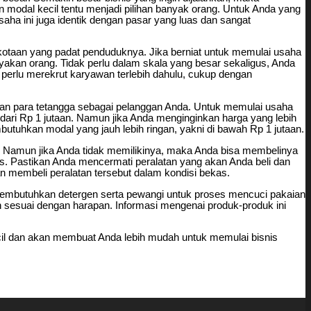
modal kecil tentu menjadi pilihan banyak orang. Untuk Anda yang
saha ini juga identik dengan pasar yang luas dan sangat
erkotaan yang padat penduduknya. Jika berniat untuk memulai usaha
akan orang. Tidak perlu dalam skala yang besar sekaligus, Anda
perlu merekrut karyawan terlebih dahulu, cukup dengan
kan para tetangga sebagai pelanggan Anda. Untuk memulai usaha
dari Rp 1 jutaan. Namun jika Anda menginginkan harga yang lebih
utuhkan modal yang jauh lebih ringan, yakni di bawah Rp 1 jutaan.
eli. Namun jika Anda tidak memilikinya, maka Anda bisa membelinya
ekas. Pastikan Anda mencermati peralatan yang akan Anda beli dan
n membeli peralatan tersebut dalam kondisi bekas.
an membutuhkan detergen serta pewangi untuk proses mencuci pakaian
 sesuai dengan harapan. Informasi mengenai produk-produk ini
ecil dan akan membuat Anda lebih mudah untuk memulai bisnis