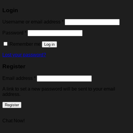
Login
Username or email address
*
Password
*
Remember me
Log in
Lost your password?
Register
Email address
*
A link to set a new password will be sent to your email
address.
Register
Chat Now!