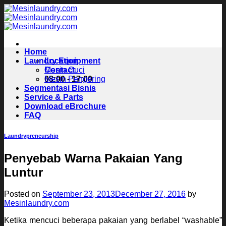
Skip
to
content
Home
Laundry Equipment
Location
Contact
Mesin Cuci
08:00 - 17:00
Mesin Pengering
Segmentasi Bisnis
Service & Parts
Download eBrochure
FAQ
Laundrypreneurship
Penyebab Warna Pakaian Yang
Luntur
Posted on
September 23, 2013
December 27, 2016
by
Mesinlaundry.com
Ketika mencuci beberapa pakaian yang berlabel “washable”