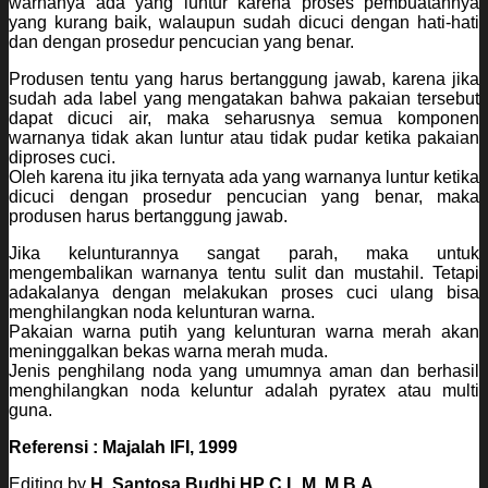
warnanya ada yang luntur karena proses pembuatannya
yang kurang baik, walaupun sudah dicuci dengan hati-hati
dan dengan prosedur pencucian yang benar.
Produsen tentu yang harus bertanggung jawab, karena jika
sudah ada label yang mengatakan bahwa pakaian tersebut
dapat dicuci air, maka seharusnya semua komponen
warnanya tidak akan luntur atau tidak pudar ketika pakaian
diproses cuci.
Oleh karena itu jika ternyata ada yang warnanya luntur ketika
dicuci dengan prosedur pencucian yang benar, maka
produsen harus bertanggung jawab.
Jika kelunturannya sangat parah, maka untuk
mengembalikan warnanya tentu sulit dan mustahil. Tetapi
adakalanya dengan melakukan proses cuci ulang bisa
menghilangkan noda kelunturan warna.
Pakaian warna putih yang kelunturan warna merah akan
meninggalkan bekas warna merah muda.
Jenis penghilang noda yang umumnya aman dan berhasil
menghilangkan noda keluntur adalah pyratex atau multi
guna.
Referensi : Majalah IFI, 1999
Editing by
H. Santosa Budhi HP C.L.M, M.B.A