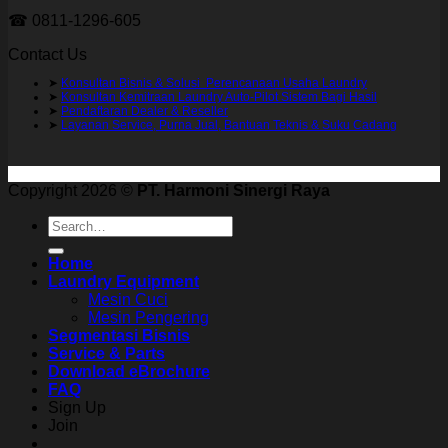
☎ 0811-1296-605
Contact Us
➤
Konsultan Bisnis & Solusi Perencanaan Usaha Laundry
➤
Konsultan Kemitraan Laundry Auto-Pilot Sistem Bagi Hasil
➤
Pendaftaran Dealer & Reseller
➤
Layanan Service, Purna Jual, Bantuan Teknis & Suku Cadang
Copyright 2026 ©
PT. Harmoni Sinergi Raya
Search
for:
Home
Laundry Equipment
Mesin Cuci
Mesin Pengering
Segmentasi Bisnis
Service & Parts
Download eBrochure
FAQ
Sign Up
Join