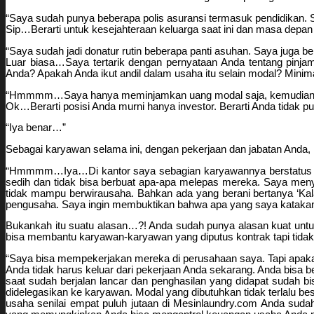
“Saya sudah punya beberapa polis asuransi termasuk pendidikan.
Sip…Berarti untuk kesejahteraan keluarga saat ini dan masa depan
“Saya sudah jadi donatur rutin beberapa panti asuhan. Saya juga 
Luar biasa…Saya tertarik dengan pernyataan Anda tentang pinjam
Anda? Apakah Anda ikut andil dalam usaha itu selain modal? Minim
“Hmmmm…Saya hanya meminjamkan uang modal saja, kemudian dapat
Ok…Berarti posisi Anda murni hanya investor. Berarti Anda tidak p
“Iya benar…”
Sebagai karyawan selama ini, dengan pekerjaan dan jabatan Anda,
“Hmmmm…Iya…Di kantor saya sebagian karyawannya berstatus out
sedih dan tidak bisa berbuat apa-apa melepas mereka. Saya men
tidak mampu berwirausaha. Bahkan ada yang berani bertanya ‘Kalau
pengusaha. Saya ingin membuktikan bahwa apa yang saya katakan 
Bukankah itu suatu alasan…?! Anda sudah punya alasan kuat untuk
bisa membantu karyawan-karyawan yang diputus kontrak tapi tidak
“Saya bisa mempekerjakan mereka di perusahaan saya. Tapi apaka
Anda tidak harus keluar dari pekerjaan Anda sekarang. Anda bis
saat sudah berjalan lancar dan penghasilan yang didapat sudah bi
didelegasikan ke karyawan. Modal yang dibutuhkan tidak terlalu b
usaha senilai empat puluh jutaan di Mesinlaundry.com Anda sud