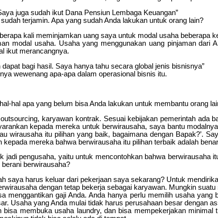
 Saya juga sudah ikut Dana Pensiun Lembaga Keuangan”
 sudah terjamin. Apa yang sudah Anda lakukan untuk orang lain?
beberapa kali meminjamkan uang saya untuk modal usaha beberapa ke
an modal usaha. Usaha yang menggunakan uang pinjaman dari Anda 
al ikut merancangnya.
 bagi hasil. Saya hanya tahu secara global jenis bisnisnya”
unya wewenang apa-apa dalam operasional bisnis itu.
 hal-hal apa yang belum bisa Anda lakukan untuk membantu orang l
sourcing, karyawan kontrak. Sesuai kebijakan pemerintah ada bat
yarankan kepada mereka untuk berwirausaha, saya bantu modalnya, 
 wirausaha itu pilihan yang baik, bagaimana dengan Bapak?’. Saya 
kepada mereka bahwa berwirausaha itu pilihan terbaik adalah benar
 jadi pengusaha, yaitu untuk mencontohkan bahwa berwirausaha itu
 berani berwirausaha?
h saya harus keluar dari pekerjaan saya sekarang? Untuk mendirik
a berwirausaha dengan tetap bekerja sebagai karyawan. Mungkin sua
sa menggantikan gaji Anda. Anda hanya perlu memilih usaha yang bi
esar. Usaha yang Anda mulai tidak harus perusahaan besar dengan a
ah bisa membuka usaha laundry, dan bisa mempekerjakan minimal t