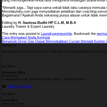
yang memungkinkan Anda bisa mengontrol keuangan usaha Anda mes
“Menarik juga…Tapi saya sama sekali tidak tahu caranya memulai
Mesinlaundry.com juga menyediakan pelatihan dan coaching sess
Bagaimana? Apakah Anda sekarang punya alasan untuk tidak mem
Editing by
H. Santosa Budhi HP C.L.M, M.B.A
Laundry Trainer & Expert Laundry
This entry was posted in
Laundrypreneurship
. Bookmark the
permal
Cara Mengatasi Noda Keringat
Benarkah Dryer Gas Dapat Menyebabkan Cucian Menjadi Kuning 
About Us
Mesinlaundry.com, Indonesia is one of the region’s largest distributor for Laund
Location
Showroom Office
DMall Depok
Jl. Margonda No.88, Kemiri Muka, Beji, Depok, Jawa Barat 16423
☎
0811-1296-695
Location
Head Office
Alamanda Tower