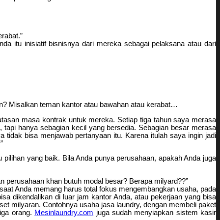
rabat.”
itu inisiatif bisnisnya dari mereka sebagai pelaksana atau dari
ain? Misalkan teman kantor atau bawahan atau kerabat…
asan masa kontrak untuk mereka. Setiap tiga tahun saya merasa
tapi hanya sebagian kecil yang bersedia. Sebagian besar merasa
tidak bisa menjawab pertanyaan itu. Karena itulah saya ingin jadi
”
 pilihan yang baik. Bila Anda punya perusahaan, apakah Anda juga
an perusahaan khan butuh modal besar? Berapa milyard??”
tu saat Anda memang harus total fokus mengembangkan usaha, pada
sa dikendalikan di luar jam kantor Anda, atau pekerjaan yang bisa
sset milyaran. Contohnya usaha jasa laundry, dengan membeli paket
iga orang.
Mesinlaundry.com
juga sudah menyiapkan sistem kasir