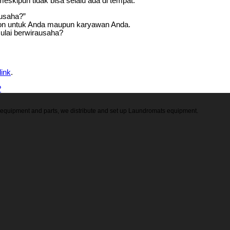
kipun tidak bisa selalu ada di tempat.
 usaha?”
ion untuk Anda maupun karyawan Anda.
ulai berwirausaha?
ink
.
?
ry equipment and parts, we distribute and set up Laundromats equipment.