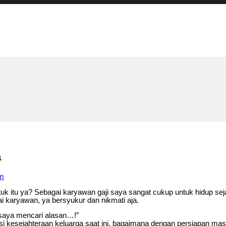
a
om
tuk itu ya? Sebagai karyawan gaji saya sangat cukup untuk hidup se
i karyawan, ya bersyukur dan nikmati aja.
u saya mencari alasan…!”
esejahteraan keluarga saat ini, bagaimana dengan persiapan mas