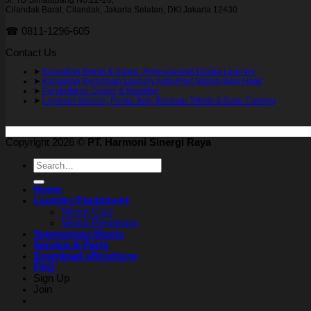
Jl. TB Simatupang No.22-26,
Cilandak Barat, Cilandak, Jakarta Selatan, DKI Jakarta 12430
☎ 0811-1296-605
Contact Us
➤
Konsultan Bisnis & Solusi Perencanaan Usaha Laundry
➤
Konsultan Kemitraan Laundry Auto-Pilot Sistem Bagi Hasil
➤
Pendaftaran Dealer & Reseller
➤
Layanan Service, Purna Jual, Bantuan Teknis & Suku Cadang
Copyright 2026 ©
PT. Harmoni Sinergi Raya
Search
for:
Home
Laundry Equipment
Mesin Cuci
Mesin Pengering
Segmentasi Bisnis
Service & Parts
Download eBrochure
FAQ
Sign Up
Join