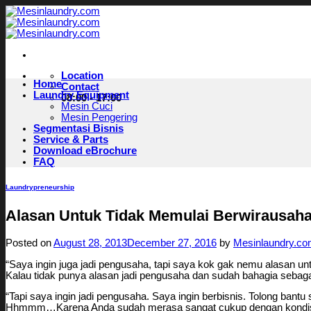
Skip
to
content
Location
Home
Contact
Laundry Equipment
08:00 - 17:00
Mesin Cuci
Mesin Pengering
Segmentasi Bisnis
Service & Parts
Download eBrochure
FAQ
Laundrypreneurship
Alasan Untuk Tidak Memulai Berwirausah
Posted on
August 28, 2013
December 27, 2016
by
Mesinlaundry.c
“Saya ingin juga jadi pengusaha, tapi saya kok gak nemu alasan un
Kalau tidak punya alasan jadi pengusaha dan sudah bahagia sebaga
“Tapi saya ingin jadi pengusaha. Saya ingin berbisnis. Tolong bant
Hhmmm…Karena Anda sudah merasa sangat cukup dengan kondisi k