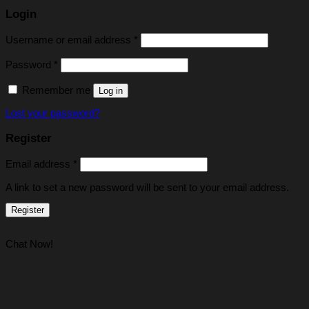
Login
Username or email address
*
Password
*
Remember me
Log in
Lost your password?
Register
Email address
*
A link to set a new password will be sent to your email address.
Register
Chat Now!