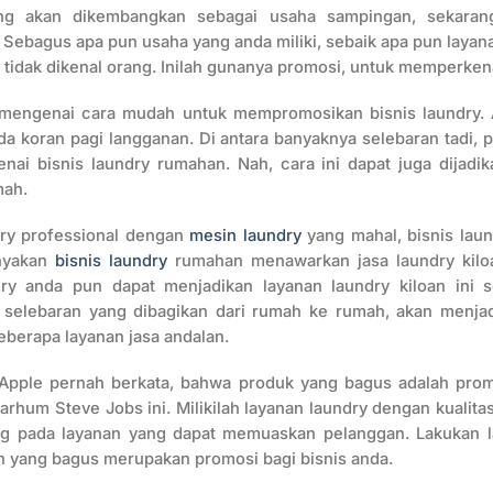
ng akan dikembangkan sebagai usaha sampingan, sekarang
Sebagus apa pun usaha yang anda miliki, sebaik apa pun layana
tu tidak dikenal orang. Inilah gunanya promosi, untuk memperkena
s mengenai cara mudah untuk mempromosikan bisnis laundry. 
da koran pagi langganan. Di antara banyaknya selebaran tadi
nai bisnis laundry rumahan. Nah, cara ini dapat juga dijadi
mah.
dry professional dengan
mesin laundry
yang mahal, bisnis lau
anyakan
bisnis laundry
rumahan menawarkan jasa laundry kiloa
ry anda pun dapat menjadikan layanan laundry kiloan ini 
 selebaran yang dibagikan dari rumah ke rumah, akan menjadi 
berapa layanan jasa andalan.
Apple pernah berkata, bahwa produk yang bagus adalah promo
rhum Steve Jobs ini. Milikilah layanan laundry dengan kualita
ng pada layanan yang dapat memuaskan pelanggan. Lakukan la
n yang bagus merupakan promosi bagi bisnis anda.