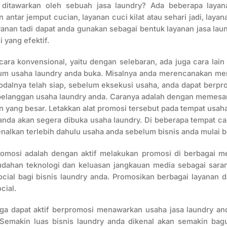
 ditawarkan oleh sebuah jasa laundry? Ada beberapa layan
n antar jemput cucian, layanan cuci kilat atau sehari jadi, laya
anan tadi dapat anda gunakan sebagai bentuk layanan jasa laun
yang efektif.
cara konvensional, yaitu dengan selebaran, ada juga cara lain
lum usaha laundry anda buka. Misalnya anda merencanakan m
dalnya telah siap, sebelum eksekusi usaha, anda dapat berpro
pelanggan usaha laundry anda. Caranya adalah dengan memesan 
yang besar. Letakkan alat promosi tersebut pada tempat usaha 
nda akan segera dibuka usaha laundry. Di beberapa tempat ca
enalkan terlebih dahulu usaha anda sebelum bisnis anda mulai b
romosi adalah dengan aktif melakukan promosi di berbagai me
udahan teknologi dan keluasan jangkauan media sebagai sara
cial bagi bisnis laundry anda. Promosikan berbagai layanan 
cial.
uga dapat aktif berpromosi menawarkan usaha jasa laundry anda
 Semakin luas bisnis laundry anda dikenal akan semakin bag