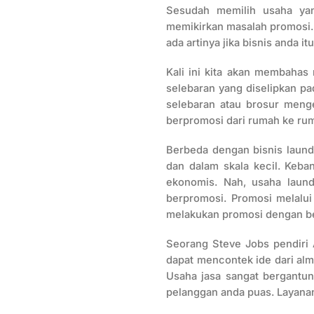
Sesudah memilih usaha ya
memikirkan masalah promosi. 
ada artinya jika bisnis anda i
Kali ini kita akan membaha
selebaran yang diselipkan pa
selebaran atau brosur menge
berpromosi dari rumah ke ru
Berbeda dengan bisnis laun
dan dalam skala kecil. Keb
ekonomis. Nah, usaha laund
berpromosi. Promosi melalui
melakukan promosi dengan be
Seorang Steve Jobs pendiri 
dapat mencontek ide dari alma
Usaha jasa sangat bergantu
pelanggan anda puas. Layana