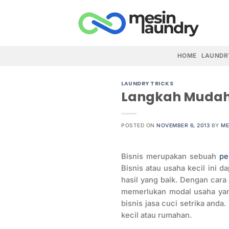
Skip
to
content
HOME
LAUNDR
LAUNDRY TRICKS
Langkah Mudah
POSTED ON
NOVEMBER 6, 2013
BY
ME
Bisnis merupakan sebuah
pe
Bisnis atau usaha kecil ini d
hasil yang baik. Dengan cara 
memerlukan modal usaha yang
bisnis jasa cuci setrika anda
kecil atau rumahan.