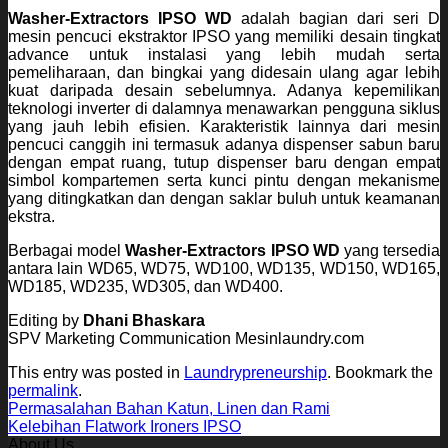
Washer-Extractors IPSO WD
adalah bagian dari seri D
mesin pencuci ekstraktor IPSO yang memiliki desain tingkat
advance untuk instalasi yang lebih mudah serta
pemeliharaan, dan bingkai yang didesain ulang agar lebih
kuat daripada desain sebelumnya. Adanya kepemilikan
teknologi inverter di dalamnya menawarkan pengguna siklus
yang jauh lebih efisien. Karakteristik lainnya dari mesin
pencuci canggih ini termasuk adanya dispenser sabun baru
dengan empat ruang, tutup dispenser baru dengan empat
simbol kompartemen serta kunci pintu dengan mekanisme
yang ditingkatkan dan dengan saklar buluh untuk keamanan
ekstra.
Berbagai model
Washer-Extractors IPSO WD
yang tersedia
antara lain WD65, WD75, WD100, WD135, WD150, WD165,
WD185, WD235, WD305, dan WD400.
Editing by
Dhani Bhaskara
SPV Marketing Communication Mesinlaundry.com
This entry was posted in
Laundrypreneurship
. Bookmark the
permalink
.
Permasalahan Bahan Katun, Linen dan Rami
Kelebihan Flatwork Ironers IPSO
About Us