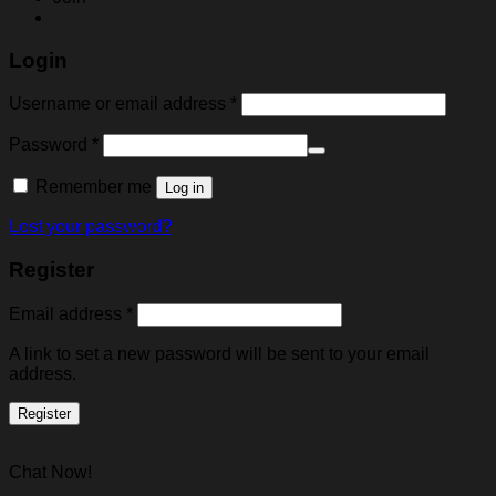
Login
Username or email address
*
Password
*
Remember me
Log in
Lost your password?
Register
Email address
*
A link to set a new password will be sent to your email
address.
Register
Chat Now!