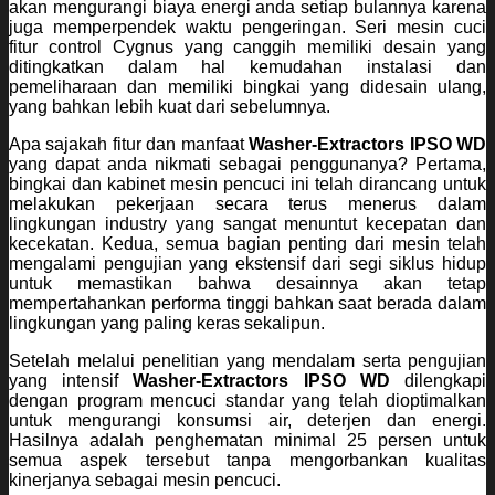
akan mengurangi biaya energi anda setiap bulannya karena
juga memperpendek waktu pengeringan. Seri mesin cuci
fitur control Cygnus yang canggih memiliki desain yang
ditingkatkan dalam hal kemudahan instalasi dan
pemeliharaan dan memiliki bingkai yang didesain ulang,
yang bahkan lebih kuat dari sebelumnya.
Apa sajakah fitur dan manfaat
Washer-Extractors IPSO WD
yang dapat anda nikmati sebagai penggunanya? Pertama,
bingkai dan kabinet mesin pencuci ini telah dirancang untuk
melakukan pekerjaan secara terus menerus dalam
lingkungan industry yang sangat menuntut kecepatan dan
kecekatan. Kedua, semua bagian penting dari mesin telah
mengalami pengujian yang ekstensif dari segi siklus hidup
untuk memastikan bahwa desainnya akan tetap
mempertahankan performa tinggi bahkan saat berada dalam
lingkungan yang paling keras sekalipun.
Setelah melalui penelitian yang mendalam serta pengujian
yang intensif
Washer-Extractors IPSO WD
dilengkapi
dengan program mencuci standar yang telah dioptimalkan
untuk mengurangi konsumsi air, deterjen dan energi.
Hasilnya adalah penghematan minimal 25 persen untuk
semua aspek tersebut tanpa mengorbankan kualitas
kinerjanya sebagai mesin pencuci.