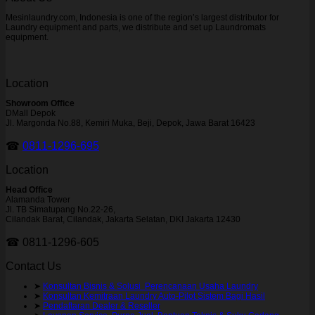
Mesinlaundry.com, Indonesia is one of the region’s largest distributor for
Laundry equipment and parts, we distribute and set up Laundromats
equipment.
Location
Showroom Office
DMall Depok
Jl. Margonda No.88, Kemiri Muka, Beji, Depok, Jawa Barat 16423
☎
0811-1296-695
Location
Head Office
Alamanda Tower
Jl. TB Simatupang No.22-26,
Cilandak Barat, Cilandak, Jakarta Selatan, DKI Jakarta 12430
☎ 0811-1296-605
Contact Us
➤
Konsultan Bisnis & Solusi Perencanaan Usaha Laundry
➤
Konsultan Kemitraan Laundry Auto-Pilot Sistem Bagi Hasil
➤
Pendaftaran Dealer & Reseller