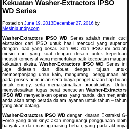
Kekuatan Washer-Extractors IPSO
WD Series
Posted on
June 19, 2013
December 27, 2016
by
Mesinlaundry.com
Washer-Extractors IPSO WD
Series adalah mesin cuci
ekstraktor dari IPSO untuk hasil mencuci yang superior
dengan load yang besar. Seri WD dari IPSO ini adalah
mesin cuci yang kuat dengan desain untuk keperluan
industri komersial yang memerlukan baik kecepatan maupun
kekuatan ekstra.
Washer-Extractors IPSO WD
Series ini
juga didesain dan dibuat dengan tujuan untuk
memperpanjang umur kain, mengurangi penggunaan air
pada proses pencucian serta biaya pengeluaraan tiap bulan
untuk energy, serta memaksimalkan produktivitas. Untuk
menyelesaikan tugas berat pencucian
Washer-Extractors
IPSO WD
menyediakan operasi yang handal dan menjamin
anda akan tetap berada dalam layanan untuk tahun – tahun
yang akan datang.
Washer-Extractors IPSO WD
dengan kisaran Ekstraksi G-
Force yang dimilikinya akan mengurangi penggunaan lebih
banyak air dari masing-masing beban, yang pada akhirnya