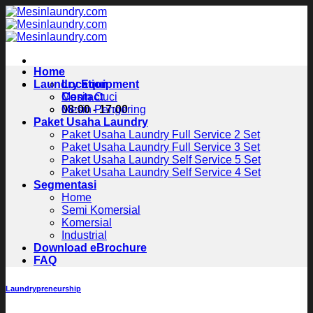
Skip
to
content
Home
Laundry Equipment
Location
Contact
Mesin Cuci
08:00 - 17:00
Mesin Pengering
Paket Usaha Laundry
Paket Usaha Laundry Full Service 2 Set
Paket Usaha Laundry Full Service 3 Set
Paket Usaha Laundry Self Service 5 Set
Paket Usaha Laundry Self Service 4 Set
Segmentasi
Home
Semi Komersial
Komersial
Industrial
Download eBrochure
FAQ
Laundrypreneurship