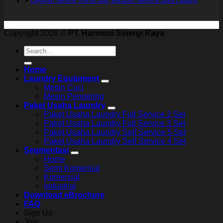
➤
Layanan Service, Purna Jual, Bantuan Teknis & Suku Cadang
Copyright 2026 ©
PT. Harmoni Sinergi Raya
Search
for:
Home
Laundry Equipment
Mesin Cuci
Mesin Pengering
Paket Usaha Laundry
Paket Usaha Laundry Full Service 2 Set
Paket Usaha Laundry Full Service 3 Set
Paket Usaha Laundry Self Service 5 Set
Paket Usaha Laundry Self Service 4 Set
Segmentasi
Home
Semi Komersial
Komersial
Industrial
Download eBrochure
FAQ
Sign Up
Join