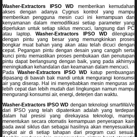
Washer-Extractors IPSO WD
memberikan kemudahan
akses dengan adanya Cygnus kontrol yang mampu
memberikan pengguna mesin cuci ini kemampuan dan
kenyamanan dalam memodifikasi setiap parameter yang
diperlukan untuk setiap siklus mencuci, langsung dari PC
atau laptop.
Washer-Extractors IPSO WD
dilengkapi
dengan pintu yang besar yang memungkinkan proses
bongkar muat bahan yang akan atau telah dicuci dengan
cepat. Pegangan pintu dengan desain yang canggih serta
kunci pintu memastikan proses pembukaan dan penutupan
pintu dapat berlangsung dengan baik, yang pada akhirnya
meningkatkan kehandalan dan keamanan dalam mencuci.
Pada
Washer-Extractors IPSO WD
katup pembuangan
dipasang di bawah bak mandi untuk mengurangi konsumsi
air yang diserap. Hal ini menyebabkan mesin menguras air
lebih cepat dan lebih mudah dari lingkungan namun mampu
mengurangi konsumsi air, energi, deterjen dan waktu.
Washer-Extractors IPSO WD
dengan teknologi smartWaVe
dari IPSO yang telah dipatenkan adalah yang terdepan
dalam hal presisi yang direkayasa teknologi, mampu
menentukan secara otomatis kemampuan penyerapan kain
pada awal siklus dan sebagai hasilnya akan menyesuaikan
tingkat air di setiap tahapan dari program cuci sesuai.