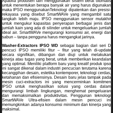
Apabila produsen lain menggunakan sistem berat otomatis
untuk menentukan berapa banyak air yang harus digunakan
maka IPSO menggunakanTeknologi dipatenkan dan presisi-
rekayasa yang disebut SmartWAVe yang mengambil satu
langkah lebih maju. IPSO menggunakan sensor mutakhir
untuk mengukur kapasitas penyerapan berbagai jenis dan
jumlah kain yang ada di silinder untuk mengeluarkan jumlah
ideal air. SmartWAVe mengurangi konsumsi air, energi dan
sabun – tanpa pengguna harus mengangkat jarinya.
Washer-Extractors IPSO WD
sebagai bagian dari seri D
pencuci IPSO memiliki fitur – fitur yang telah di-update
secara signifikan, dibangun dan diuji untuk melakukan
kinerja atau tugas yang berat, untuk memberikan keandalan
yang optimal. Meniliki platform baru yang kreatif produk ipso
ini sangat dikenal dalam industri pencucian terutama karena
kecanggihan desain, estetika kontemporer, teknologi cerdas,
ketahanan dan efisiensinya. Desain baru jelas tampak pada
mesin cuci-extractors ini yang mencerminkan komitmen
IPSO untuk menghasilkan solusi yang cerdas dalam
mengurangi limbah lingkungan, menghemat pengeluaran
dan memaksimalkan produktivitas. Penggunan teknologi
SmartWAVe Ultra-efisien dalam mesin pencuci ini
memungkinkan adanya konsumsi minimum dan kinerja yang
maksimal.